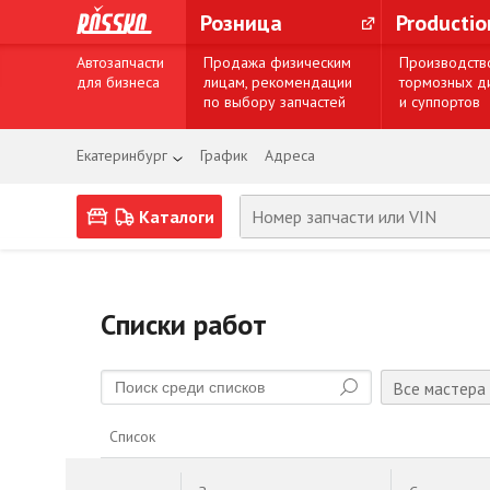
Розница
Producti
Автозапчасти
Продажа физическим
Производств
для бизнеса
лицам, рекомендации
тормозных д
по выбору запчастей
и суппортов
Екатеринбург
График
Адреса
Каталоги
Списки работ
Все мастера
Список