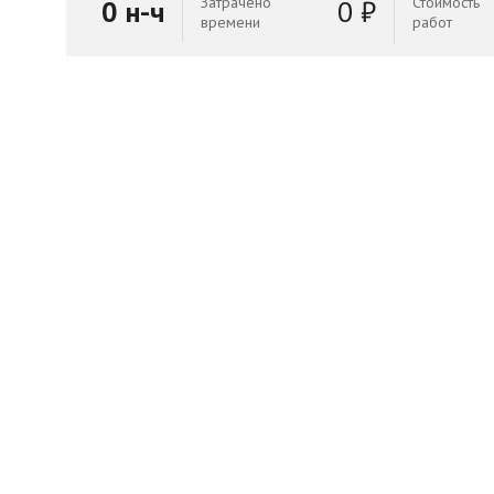
Затрачено
Стоимость
0 н-ч
0 ₽
времени
работ