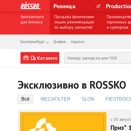
Розница
Producti
Автозапчасти
Продажа физическим
Производств
для бизнеса
лицам, рекомендации
тормозных д
по выбору запчастей
и суппортов
Екатеринбург
График
Адреса
Каталоги
Эксклюзивно в ROSSKO
Всё
MECAFILTER
SLON
FIESTROC
с 10 август
Приз* 