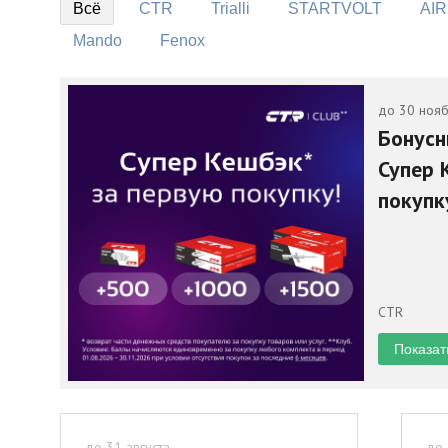
Всё
CTR
Trialli
STARTVOLT
AIR
Mando
Fenox
до 30 ноя
Бонусн
Супер 
покупк
CTR
Показат
до 31 августа
до 