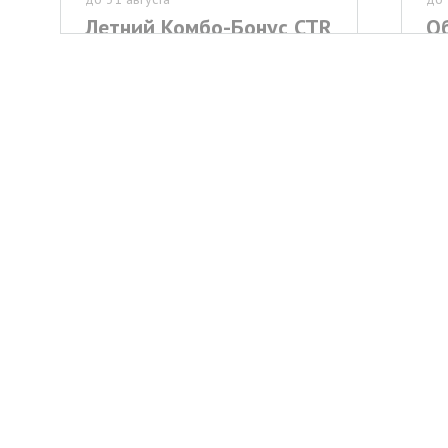
Летний Комбо-Бонус CTR
О
Кл
CTR
Mas
Показать условия
с 5 мая 2025
с 1
Представляем
Вс
программу лояльности
П
ХЛ Мандо - АвтоЗорро
Ма