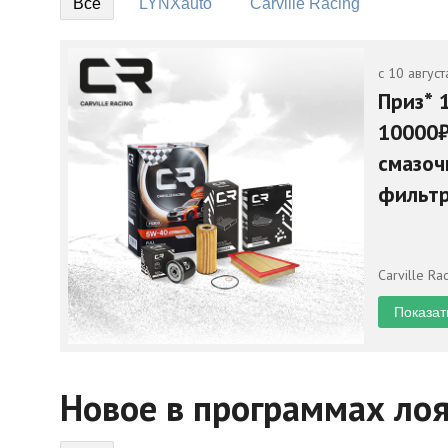
BATREX
п
Всё
LYNXauto
Carville Racing
BATREX
ME
с 10 август
Показать условия
Приз* 
10000₽
смазоч
фильтр
RACIN
Carville Ra
Показат
Новое в программах ло