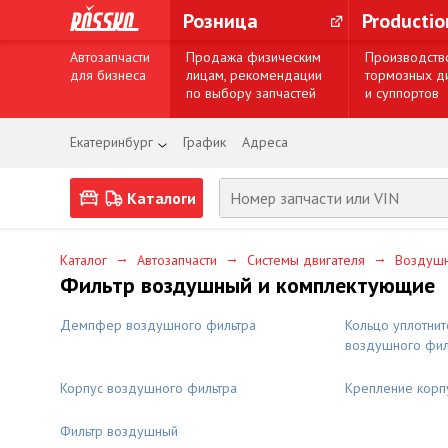
Розница
Producti
Автозапчасти
Продажа физическим
Производств
для бизнеса
лицам, рекомендации
тормозных д
по выбору запчастей
и суппортов
Екатеринбург
График
Адреса
Каталоги
→
→
→
Каталог
Автозапчасти
Системы двигателя
Воздушн
Фильтр воздушный и комплектующие
Демпфер воздушного фильтра
Кольцо уплотнит
воздушного фил
Корпус воздушного фильтра
Крепление корп
Фильтр воздушный