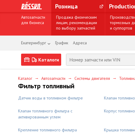
Розница
Producti
Автозапчасти
Продажа физическим
Производств
для бизнеса
лицам, рекомендации
тормозных д
по выбору запчастей
и суппортов
Екатеринбург
График
Адреса
Каталоги
→
→
→
Каталог
Автозапчасти
Системы двигателя
Топливн
Фильтр топливный
Датчик воды в топливном фильтре
Клапан топливно
Клапан топливного фильтра с
Корпус топливно
активированным углем
Крепление топливного фильтра
Крышка топливн